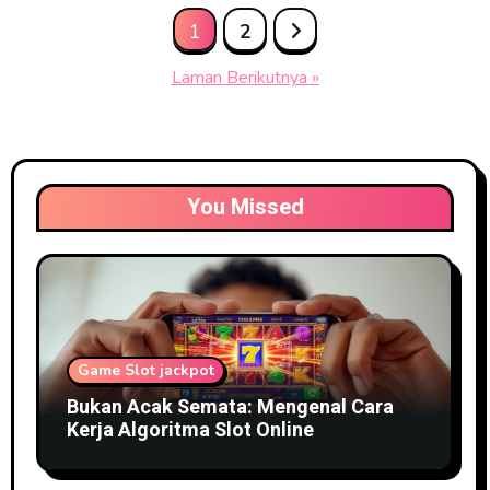
Paginasi
1
2
pos
Laman Berikutnya »
You Missed
Game Slot jackpot
Bukan Acak Semata: Mengenal Cara
Kerja Algoritma Slot Online