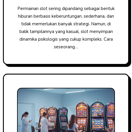
Permainan slot sering dipandang sebagai bentuk
hiburan berbasis keberuntungan, sederhana, dan
tidak memerlukan banyak strategi. Namun, di
balik tampilannya yang kasual, slot menyimpan
dinamika psikologis yang cukup kompleks. Cara
seseorang…