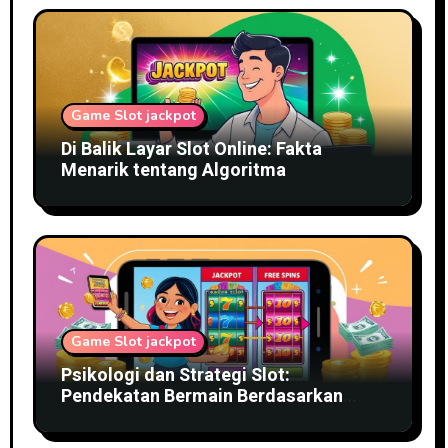
Game Slot jackpot
Di Balik Layar Slot Online: Fakta
Menarik tentang Algoritma
Game Slot jackpot
Psikologi dan Strategi Slot:
Pendekatan Bermain Berdasarkan
Gender