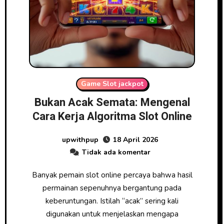
Game Slot jackpot
Bukan Acak Semata: Mengenal
Cara Kerja Algoritma Slot Online
upwithpup
18 April 2026
Tidak ada komentar
Banyak pemain slot online percaya bahwa hasil
permainan sepenuhnya bergantung pada
keberuntungan. Istilah “acak” sering kali
digunakan untuk menjelaskan mengapa