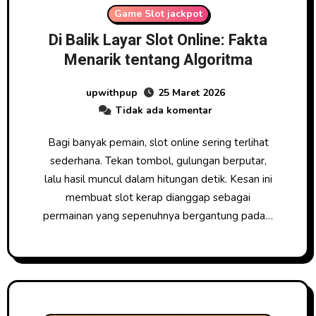
Game Slot jackpot
Di Balik Layar Slot Online: Fakta
Menarik tentang Algoritma
upwithpup
25 Maret 2026
Tidak ada komentar
Bagi banyak pemain, slot online sering terlihat
sederhana. Tekan tombol, gulungan berputar,
lalu hasil muncul dalam hitungan detik. Kesan ini
membuat slot kerap dianggap sebagai
permainan yang sepenuhnya bergantung pada…