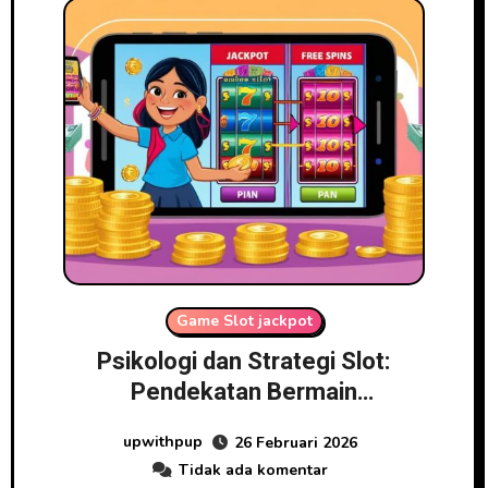
Game Slot jackpot
Psikologi dan Strategi Slot:
Pendekatan Bermain
Berdasarkan Gender
upwithpup
26 Februari 2026
Tidak ada komentar