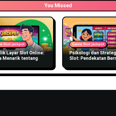
You Missed
 Slot jackpot
Game Slot jackpot
lik Layar Slot Online:
Psikologi dan Strateg
a Menarik tentang
Slot: Pendekatan Ber
ritma
Berdasarkan Gender