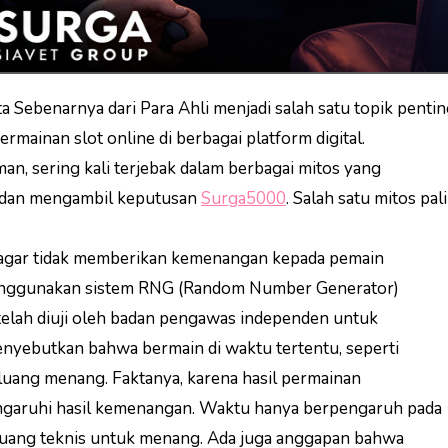
a Sebenarnya dari Para Ahli menjadi salah satu topik penti
mainan slot online di berbagai platform digital.
, sering kali terjebak dalam berbagai mitos yang
n dan mengambil keputusan
Surga5000
. Salah satu mitos pal
i agar tidak memberikan kemenangan kepada pemain
i menggunakan sistem RNG (Random Number Generator)
i telah diuji oleh badan pengawas independen untuk
enyebutkan bahwa bermain di waktu tertentu, seperti
eluang menang. Faktanya, karena hasil permainan
ngaruhi hasil kemenangan. Waktu hanya berpengaruh pada
luang teknis untuk menang. Ada juga anggapan bahwa