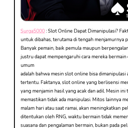
Surga5000
: Slot Online Dapat Dimanipulasi? Fakt
untuk dibahas, terutama di tengah menjamurnya per
Banyak pemain, baik pemula maupun berpengalaman
justru dapat mempengaruhi cara mereka bermai
umum
adalah bahwa mesin slot online bisa dimanipulas
tertentu. Faktanya, slot online yang berlisens
yang menjamin hasil yang acak dan adil. Mesin in
memastikan tidak ada manipulasi. Mitos lainnya m
malam hari atau saat ramai, akan meningkatkan p
ditentukan oleh RNG, waktu bermain tidak meme
suasana dan pengalaman bermain, bukan pada pe