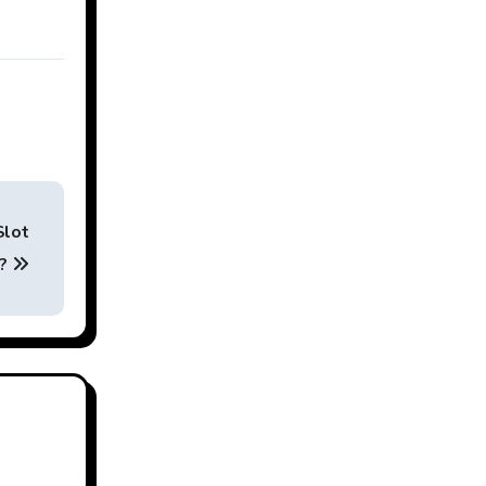
Slot
h?