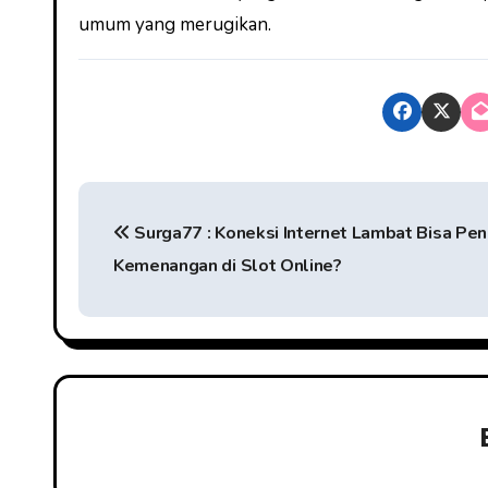
umum yang merugikan.
N
Surga77 : Koneksi Internet Lambat Bisa Pen
a
Kemenangan di Slot Online?
v
i
g
a
s