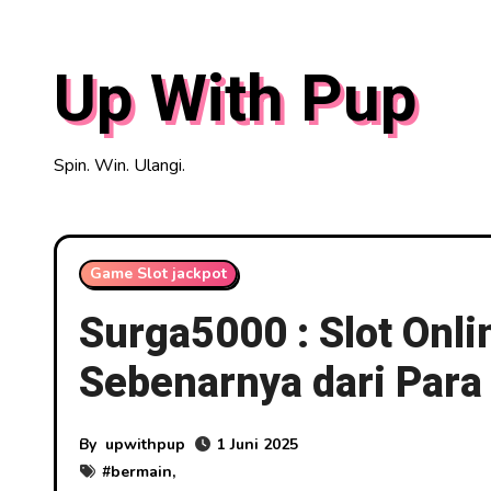
Skip
to
Up With Pup
content
Spin. Win. Ulangi.
Game Slot jackpot
Surga5000 : Slot Onli
Sebenarnya dari Para 
By
upwithpup
1 Juni 2025
#
bermain
,