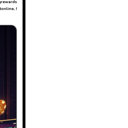
grewards,eventslotberhadiah
,
tonline
, #
slottips
,