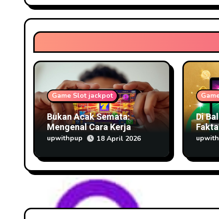
i
p
o
s
Game Slot jackpot
Game 
Bukan Acak Semata:
Di Bal
Mengenal Cara Kerja
Fakta
Algoritma Slot Online
Algor
upwithpup
upwit
18 April 2026